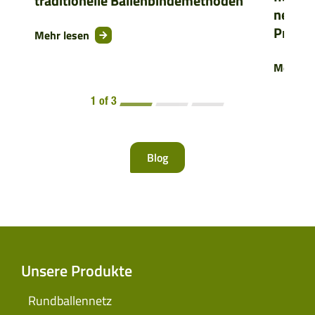
traditionelle Ballenbindemethoden
neue D
Presse
Mehr lesen
Mehr le
1 of 3
Blog
Unsere Produkte
Rundballennetz