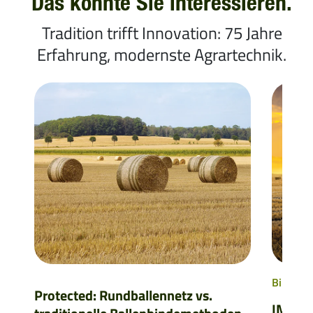
Das könnte Sie interessieren.
Tradition trifft Innovation: 75 Jahre
Erfahrung, modernste Agrartechnik.
Bindega
Protected: Rundballennetz vs.
IMPAX 