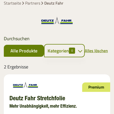
Startseite
Partners
Deutz Fahr
Durchsuchen
Alle Produkte
Kategorien
Alles löschen
0
Ballenpressen
2 Ergebnisse
Rundballennetz
Premium
EZ Web
Bindegarn
Deutz Fahr Stretchfolie
Mehr Unabhängigkeit, mehr Effizienz.
Stretchfolie