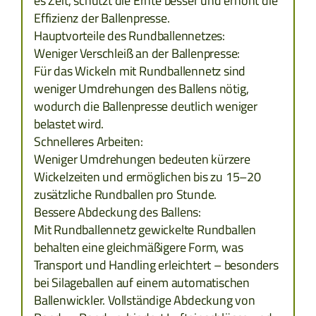
es Zeit, schützt die Ernte besser und erhöht die
RUMÄNIEN
Effizienz der Ballenpresse.
Hauptvorteile des Rundballennetzes:
Weniger Verschleiß an der Ballenpresse:
SERBIEN
Für das Wickeln mit Rundballennetz sind
weniger Umdrehungen des Ballens nötig,
SLOWENIEN
wodurch die Ballenpresse deutlich weniger
belastet wird.
ZYPERN
Schnelleres Arbeiten:
Weniger Umdrehungen bedeuten kürzere
TCHECHIEN
Wickelzeiten und ermöglichen bis zu 15–20
zusätzliche Rundballen pro Stunde.
ESTLAND
Bessere Abdeckung des Ballens:
Mit Rundballennetz gewickelte Rundballen
GRIECHENLAND
behalten eine gleichmäßigere Form, was
Transport und Handling erleichtert – besonders
LETTLAND
bei Silageballen auf einem automatischen
Ballenwickler. Vollständige Abdeckung von
LITAUEN