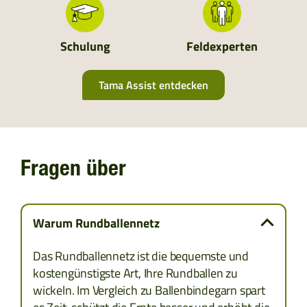
UKRAINE
Schulung
Feldexperten
ALBANIEN
Tama Assist entdecken
BOSNIEN UND HERZEGOWINA
BULGARIEN
Fragen über
KROATIEN
KOSOVO
Warum Rundballennetz
MONTENEGRO
Das Rundballennetz ist die bequemste und
kostengünstigste Art, Ihre Rundballen zu
MAZEDONIEN
wickeln. Im Vergleich zu Ballenbindegarn spart