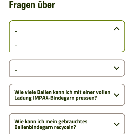
Fragen über
KROATIEN
KOSOVO
_
MONTENEGRO
_
MAZEDONIEN
_
RUMÄNIEN
SERBIEN
Wie viele Ballen kann ich mit einer vollen
Ladung IMPAX-Bindegarn pressen?
SLOWENIEN
ZYPERN
Wie kann ich mein gebrauchtes
Ballenbindegarn recyceln?