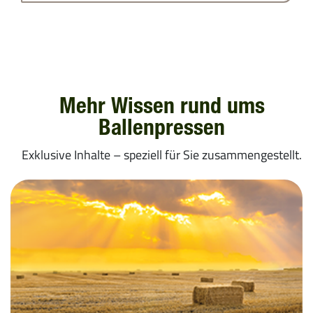
TCHECHIEN
ESTLAND
GRIECHENLAND
Mehr Wissen rund ums
LETTLAND
Ballenpressen
LITAUEN
Exklusive Inhalte – speziell für Sie zusammengestellt.
SLOWAKAI
TÜRKEI