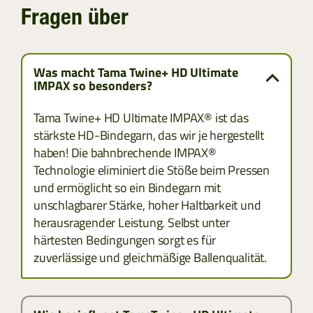
Fragen über
ESTLAND
GRIECHENLAND
Was macht Tama Twine+ HD Ultimate
IMPAX so besonders?
LETTLAND
Tama Twine+ HD Ultimate IMPAX® ist das
LITAUEN
stärkste HD-Bindegarn, das wir je hergestellt
haben! Die bahnbrechende IMPAX®
SLOWAKAI
Technologie eliminiert die Stöße beim Pressen
und ermöglicht so ein Bindegarn mit
TÜRKEI
unschlagbarer Stärke, hoher Haltbarkeit und
herausragender Leistung. Selbst unter
härtesten Bedingungen sorgt es für
zuverlässige und gleichmäßige Ballenqualität.