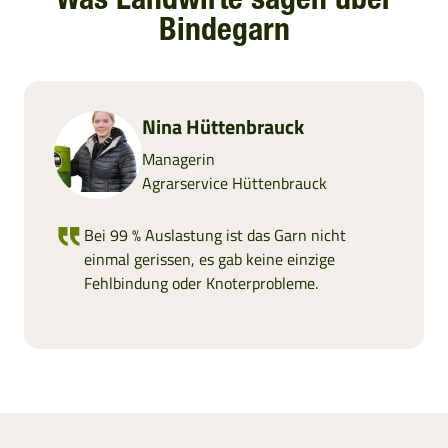
Was Landwirte sagen über
Bindegarn
KOSOVO
MONTENEGRO
Nina Hüttenbrauck
MAZEDONIEN
Managerin
Agrarservice Hüttenbrauck
RUMÄNIEN
Bei 99 % Auslastung ist das Garn nicht
einmal gerissen, es gab keine einzige
SERBIEN
Fehlbindung oder Knoterprobleme.
SLOWENIEN
ZYPERN
TCHECHIEN