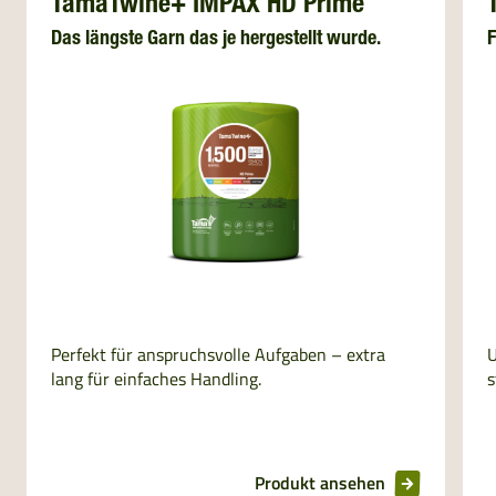
TamaTwine+ IMPAX HD Prime
Das längste Garn das je hergestellt wurde.
F
Perfekt für anspruchsvolle Aufgaben – extra
U
lang für einfaches Handling.
s
Produkt ansehen