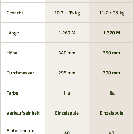
Gewicht
10.7 ± 3% kg
11.7 ± 3% kg
Länge
1.260 M
1.320 M
Höhe
340 mm
360 mm
Durchmesser
295 mm
300 mm
Farbe
lila
lila
Verkaufseinheit
Einzelspule
Einzelspule
Einheiten pro
48
48