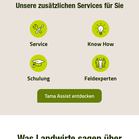
DEUTSCHLAND
Unsere zusätzlichen Services für Sie
NIEDERLANDE
SCHWEIZ
Service
Know How
MOLDAVIEN
UKRAINE
Schulung
Feldexperten
ALBANIEN
Tama Assist entdecken
BOSNIEN UND HERZEGOWINA
BULGARIEN
KROATIEN