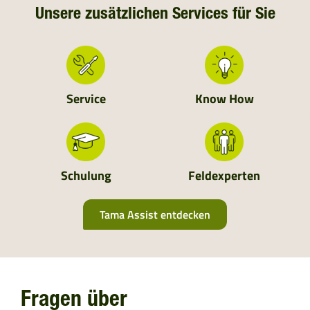
DEUTSCHLAND
Unsere zusätzlichen Services für Sie
NIEDERLANDE
SCHWEIZ
Service
Know How
MOLDAVIEN
UKRAINE
Schulung
Feldexperten
ALBANIEN
Tama Assist entdecken
BOSNIEN UND HERZEGOWINA
BULGARIEN
Fragen über
KROATIEN