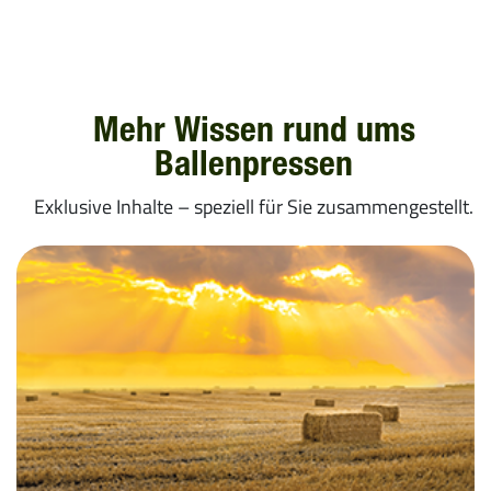
ESTLAND
GRIECHENLAND
Mehr Wissen rund ums
LETTLAND
Ballenpressen
LITAUEN
Exklusive Inhalte – speziell für Sie zusammengestellt.
SLOWAKAI
TÜRKEI