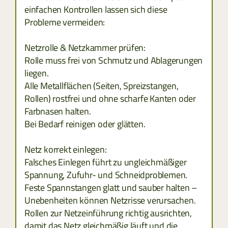
einfachen Kontrollen lassen sich diese
Probleme vermeiden:
SERBIEN
Netzrolle & Netzkammer prüfen:
SLOWENIEN
Rolle muss frei von Schmutz und Ablagerungen
liegen.
ZYPERN
Alle Metallflächen (Seiten, Spreizstangen,
Rollen) rostfrei und ohne scharfe Kanten oder
TCHECHIEN
Farbnasen halten.
Bei Bedarf reinigen oder glätten.
ESTLAND
Netz korrekt einlegen:
GRIECHENLAND
Falsches Einlegen führt zu ungleichmäßiger
Spannung, Zufuhr- und Schneidproblemen.
LETTLAND
Feste Spannstangen glatt und sauber halten –
Unebenheiten können Netzrisse verursachen.
LITAUEN
Rollen zur Netzeinführung richtig ausrichten,
damit das Netz gleichmäßig läuft und die