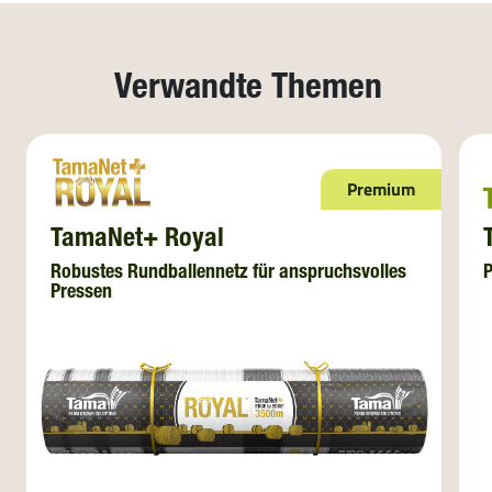
Verwandte Themen
Premium
TamaNet+ Royal
Robustes Rundballennetz für anspruchsvolles
P
Pressen