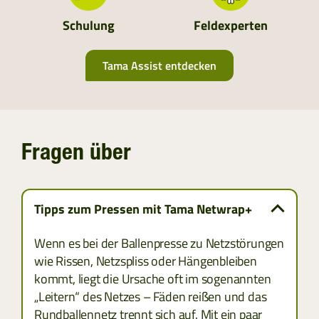
UKRAINE
Schulung
Feldexperten
ALBANIEN
Tama Assist entdecken
BOSNIEN UND HERZEGOWINA
BULGARIEN
Fragen über
KROATIEN
KOSOVO
Tipps zum Pressen mit Tama Netwrap+
MONTENEGRO
Wenn es bei der Ballenpresse zu Netzstörungen
wie Rissen, Netzspliss oder Hängenbleiben
MAZEDONIEN
kommt, liegt die Ursache oft im sogenannten
„Leitern“ des Netzes – Fäden reißen und das
RUMÄNIEN
Rundballennetz trennt sich auf. Mit ein paar