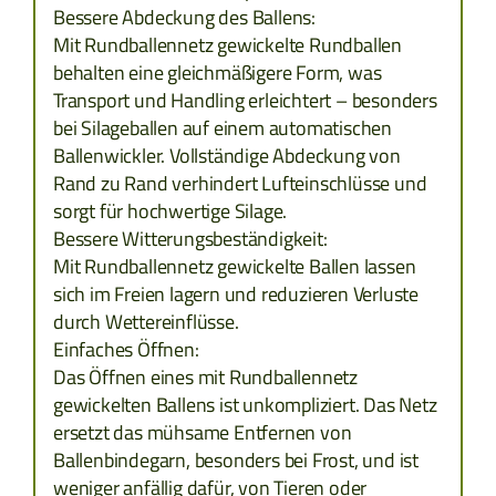
ESTLAND
Bessere Abdeckung des Ballens:
Mit Rundballennetz gewickelte Rundballen
GRIECHENLAND
behalten eine gleichmäßigere Form, was
Transport und Handling erleichtert – besonders
LETTLAND
bei Silageballen auf einem automatischen
Ballenwickler. Vollständige Abdeckung von
LITAUEN
Rand zu Rand verhindert Lufteinschlüsse und
sorgt für hochwertige Silage.
Bessere Witterungsbeständigkeit:
SLOWAKAI
Mit Rundballennetz gewickelte Ballen lassen
sich im Freien lagern und reduzieren Verluste
TÜRKEI
durch Wettereinflüsse.
Einfaches Öffnen:
Das Öffnen eines mit Rundballennetz
gewickelten Ballens ist unkompliziert. Das Netz
ersetzt das mühsame Entfernen von
Ballenbindegarn, besonders bei Frost, und ist
weniger anfällig dafür, von Tieren oder