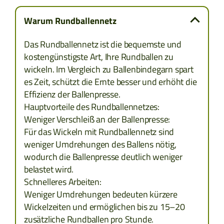
KOSOVO
Warum Rundballennetz
MONTENEGRO
Das Rundballennetz ist die bequemste und
kostengünstigste Art, Ihre Rundballen zu
MAZEDONIEN
wickeln. Im Vergleich zu Ballenbindegarn spart
es Zeit, schützt die Ernte besser und erhöht die
RUMÄNIEN
Effizienz der Ballenpresse.
Hauptvorteile des Rundballennetzes:
Weniger Verschleiß an der Ballenpresse:
SERBIEN
Für das Wickeln mit Rundballennetz sind
weniger Umdrehungen des Ballens nötig,
SLOWENIEN
wodurch die Ballenpresse deutlich weniger
belastet wird.
ZYPERN
Schnelleres Arbeiten:
Weniger Umdrehungen bedeuten kürzere
TCHECHIEN
Wickelzeiten und ermöglichen bis zu 15–20
zusätzliche Rundballen pro Stunde.