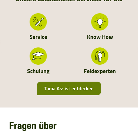
NIEDERLANDE
SCHWEIZ
Service
Know How
MOLDAVIEN
UKRAINE
Schulung
Feldexperten
ALBANIEN
Tama Assist entdecken
BOSNIEN UND HERZEGOWINA
BULGARIEN
Fragen über
KROATIEN