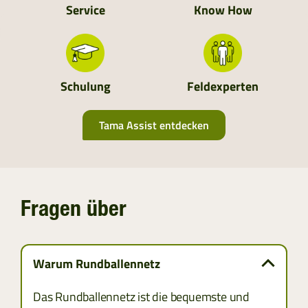
Service
Know How
MOLDAVIEN
UKRAINE
Schulung
Feldexperten
ALBANIEN
Tama Assist entdecken
BOSNIEN UND HERZEGOWINA
BULGARIEN
Fragen über
KROATIEN
KOSOVO
Warum Rundballennetz
MONTENEGRO
Das Rundballennetz ist die bequemste und