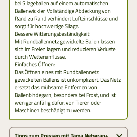
LETTLAND
bei Silageballen auf einem automatischen
Ballenwickler. Vollständige Abdeckung von
LITAUEN
Rand zu Rand verhindert Lufteinschlüsse und
sorgt für hochwertige Silage.
Bessere Witterungsbeständigkeit:
SLOWAKAI
Mit Rundballennetz gewickelte Ballen lassen
sich im Freien lagern und reduzieren Verluste
TÜRKEI
durch Wettereinflüsse.
Einfaches Öffnen:
Das Öffnen eines mit Rundballennetz
gewickelten Ballens ist unkompliziert. Das Netz
ersetzt das mühsame Entfernen von
Ballenbindegarn, besonders bei Frost, und ist
weniger anfällig dafür, von Tieren oder
Maschinen beschädigt zu werden.
Tipps zum Pressen mit Tama Netwrap+