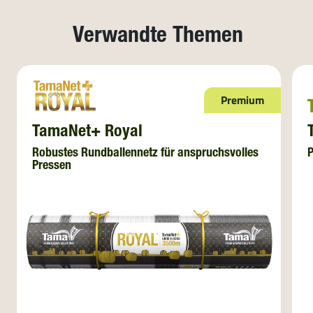
Verwandte Themen
Premium
TamaNet+ Royal
Robustes Rundballennetz für anspruchsvolles
P
Pressen