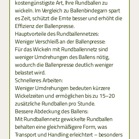
kostengünstigste Art, Ihre Rundballen zu
MAZEDONIEN
wickeln. Im Vergleich zu Ballenbindegarn spart
es Zeit, schützt die Ernte besser und erhöht die
RUMÄNIEN
Effizienz der Ballenpresse.
Hauptvorteile des Rundballennetzes:
Weniger Verschleiß an der Ballenpresse:
SERBIEN
Für das Wickeln mit Rundballennetz sind
weniger Umdrehungen des Ballens nötig,
SLOWENIEN
wodurch die Ballenpresse deutlich weniger
belastet wird.
ZYPERN
Schnelleres Arbeiten:
Weniger Umdrehungen bedeuten kürzere
TCHECHIEN
Wickelzeiten und ermöglichen bis zu 15–20
zusätzliche Rundballen pro Stunde.
ESTLAND
Bessere Abdeckung des Ballens:
Mit Rundballennetz gewickelte Rundballen
GRIECHENLAND
behalten eine gleichmäßigere Form, was
Transport und Handling erleichtert – besonders