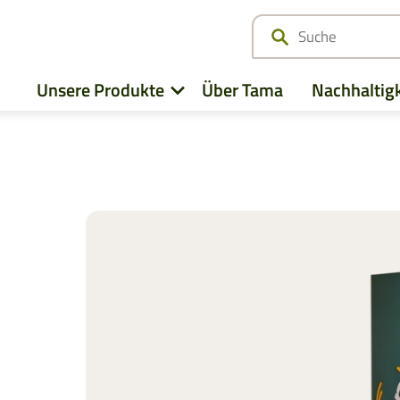
Unsere Produkte
Über Tama
Nachhaltigk
z
Alle ansehen
Deutz-Fahr
Case IH
CLAAS
Fendt
CNH
John Deere
Kubota
e
Massey Ferguson
New Hollan