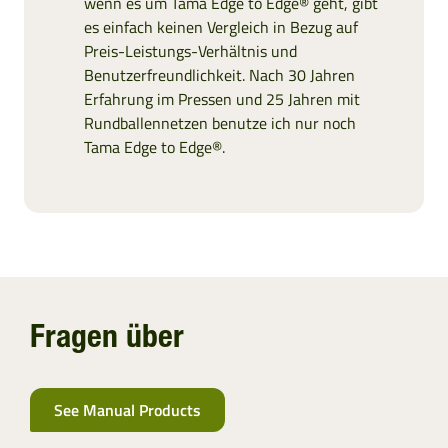
wenn es um Tama Edge to Edge® geht, gibt
SLOWENIEN
es einfach keinen Vergleich in Bezug auf
Preis-Leistungs-Verhältnis und
ZYPERN
Benutzerfreundlichkeit. Nach 30 Jahren
Erfahrung im Pressen und 25 Jahren mit
Rundballennetzen benutze ich nur noch
TCHECHIEN
Tama Edge to Edge®.
ESTLAND
GRIECHENLAND
LETTLAND
Fragen über
LITAUEN
SLOWAKAI
See Manual Products
TÜRKEI