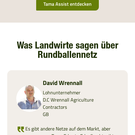
Tama Assist entdecken
BOSNIEN UND HERZEGOWINA
BULGARIEN
KROATIEN
Was Landwirte sagen über
Rundballennetz
KOSOVO
MONTENEGRO
David Wrennall
MAZEDONIEN
Lohnunternehmer
D.C Wrennall Agriculture
Contractors
RUMÄNIEN
GB
SERBIEN
Es gibt andere Netze auf dem Markt, aber