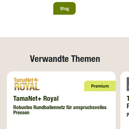
Blog
Verwandte Themen
Premium
TamaNet+ Royal
Robustes Rundballennetz für anspruchsvolles
Pressen
P