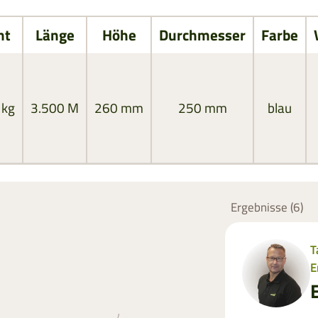
ht
Länge
Höhe
Durchmesser
Farbe
 kg
3.500 M
260 mm
250 mm
blau
Ergebnisse (
6
)
T
E