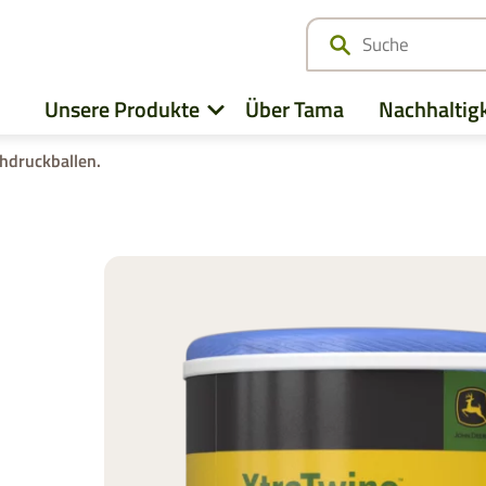
Unsere Produkte
Über Tama
Nachhaltigk
hdruckballen.
z
Alle ansehen
Deutz-Fahr
Case IH
CLAAS
Fendt
CNH
John Deere
Kubota
e
Massey Ferguson
New Hollan