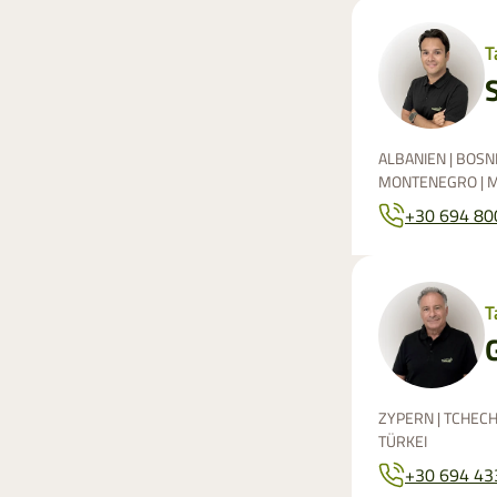
T
ALBANIEN | BOSN
MONTENEGRO | M
+30 694 80
T
ZYPERN | TCHECHI
TÜRKEI
+30 694 43