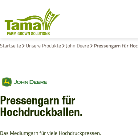
Startseite
Unsere Produkte
John Deere
Pressengarn für Hoc
Ballenbindeprodukte
Rundballennet
EZ Web
Bindegarn
Pressengarn für
Stretchfolie
Hochdruckballen.
Netzersatzfoli
Das Mediumgarn für viele Hochdruckpressen.