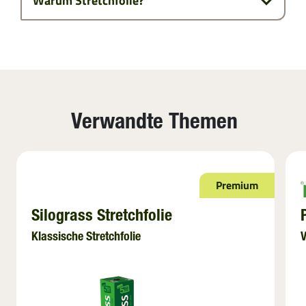
Warum Stretchfolie?
Verwandte Themen
Premium
Silograss Stretchfolie
Klassische Stretchfolie
V