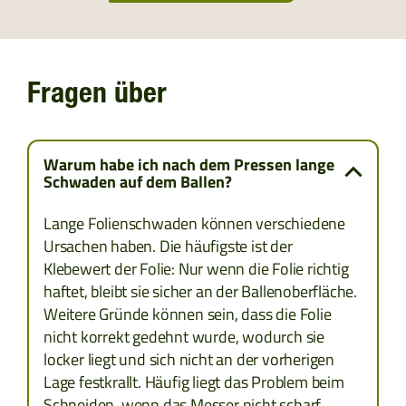
BOSNIEN UND HERZEGOWINA
BULGARIEN
Fragen über
KROATIEN
KOSOVO
Warum habe ich nach dem Pressen lange
Schwaden auf dem Ballen?
MONTENEGRO
Lange Folienschwaden können verschiedene
Ursachen haben. Die häufigste ist der
MAZEDONIEN
Klebewert der Folie: Nur wenn die Folie richtig
haftet, bleibt sie sicher an der Ballenoberfläche.
RUMÄNIEN
Weitere Gründe können sein, dass die Folie
nicht korrekt gedehnt wurde, wodurch sie
SERBIEN
locker liegt und sich nicht an der vorherigen
Lage festkrallt. Häufig liegt das Problem beim
SLOWENIEN
Schneiden, wenn das Messer nicht scharf