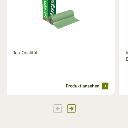
Top-Qualität
I
E
Produkt ansehen