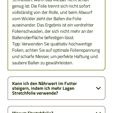
genug ist: Die Folie trennt sich nicht sofort
ZYPERN
vollständig von der Rolle, und beim Abwurf
vom Wickler zieht der Ballen die Folie
TCHECHIEN
auseinander. Das Ergebnis ist ein verdrehter
Folienschwaden, der sich nicht mehr an der
ESTLAND
Ballenoberfläche befestigen lässt.
Tipp: Verwenden Sie qualitativ hochwertige
Folien, achten Sie auf optimale Folienspannung
GRIECHENLAND
und scharfe Messer, um perfekte Haftung und
saubere Ballen zu gewährleisten.
LETTLAND
LITAUEN
Kann ich den Nährwert im Futter
steigern, indem ich mehr Lagen
SLOWAKAI
Stretchfolie verwende?
TÜRKEI