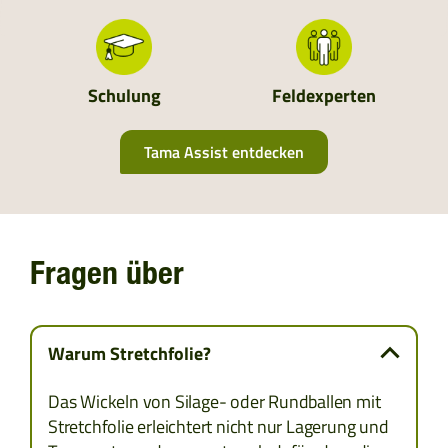
MOLDAVIEN
UKRAINE
Schulung
Feldexperten
ALBANIEN
Tama Assist entdecken
BOSNIEN UND HERZEGOWINA
BULGARIEN
Fragen über
KROATIEN
KOSOVO
Warum Stretchfolie?
MONTENEGRO
Das Wickeln von Silage- oder Rundballen mit
Stretchfolie erleichtert nicht nur Lagerung und
MAZEDONIEN