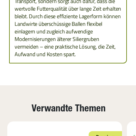
Transport, sondern sorgt auch dafür, dass die
wertvolle Futterqualität über lange Zeit erhalten
RUMÄNIEN
bleibt. Durch diese effiziente Lagerform können
Landwirte überschüssige Ballen flexibel
einlagern und zugleich aufwendige
SERBIEN
Modernisierungen älterer Siliergruben
vermeiden – eine praktische Lösung, die Zeit,
SLOWENIEN
Aufwand und Kosten spart.
ZYPERN
TCHECHIEN
ESTLAND
Verwandte Themen
GRIECHENLAND
LETTLAND