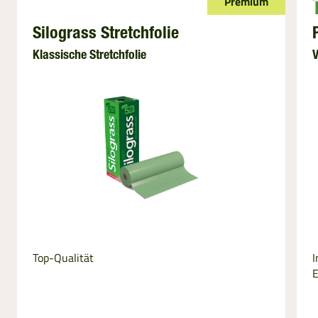
Premium
LITAUEN
Silograss Stretchfolie
SLOWAKAI
Klassische Stretchfolie
V
TÜRKEI
Top-Qualität
I
E