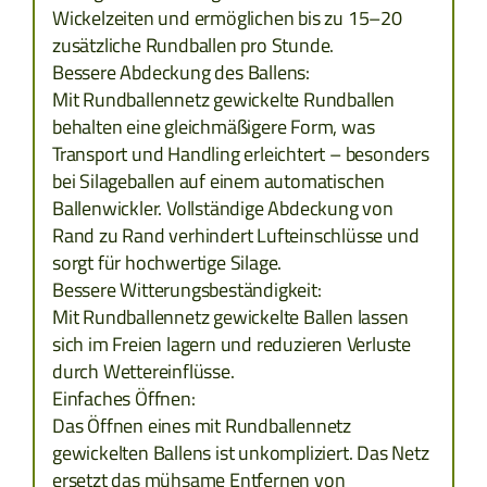
TCHECHIEN
Wickelzeiten und ermöglichen bis zu 15–20
zusätzliche Rundballen pro Stunde.
ESTLAND
Bessere Abdeckung des Ballens:
Mit Rundballennetz gewickelte Rundballen
GRIECHENLAND
behalten eine gleichmäßigere Form, was
Transport und Handling erleichtert – besonders
LETTLAND
bei Silageballen auf einem automatischen
Ballenwickler. Vollständige Abdeckung von
LITAUEN
Rand zu Rand verhindert Lufteinschlüsse und
sorgt für hochwertige Silage.
Bessere Witterungsbeständigkeit:
SLOWAKAI
Mit Rundballennetz gewickelte Ballen lassen
sich im Freien lagern und reduzieren Verluste
TÜRKEI
durch Wettereinflüsse.
Einfaches Öffnen:
Das Öffnen eines mit Rundballennetz
gewickelten Ballens ist unkompliziert. Das Netz
ersetzt das mühsame Entfernen von