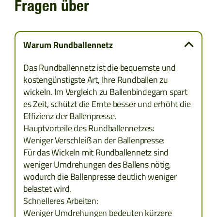
Fragen über
KROATIEN
KOSOVO
Warum Rundballennetz
MONTENEGRO
Das Rundballennetz ist die bequemste und
kostengünstigste Art, Ihre Rundballen zu
MAZEDONIEN
wickeln. Im Vergleich zu Ballenbindegarn spart
es Zeit, schützt die Ernte besser und erhöht die
RUMÄNIEN
Effizienz der Ballenpresse.
Hauptvorteile des Rundballennetzes:
Weniger Verschleiß an der Ballenpresse:
SERBIEN
Für das Wickeln mit Rundballennetz sind
weniger Umdrehungen des Ballens nötig,
SLOWENIEN
wodurch die Ballenpresse deutlich weniger
belastet wird.
ZYPERN
Schnelleres Arbeiten:
Weniger Umdrehungen bedeuten kürzere